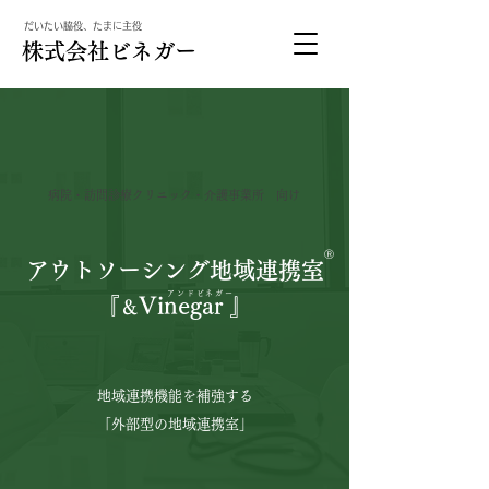
​だいたい脇役、たまに主役
​株式会社ビネガー
病院・訪問診療クリニック・介護事業所 向け
Ⓡ
アウトソーシング地域連携室
アンドビネガー
​『
Vinegar 』
＆
地域連携機能を補強する
「外部型の地域連携室」