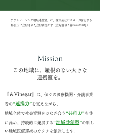
「アウトソーシング地域連携室」は、株式会社ビネガーが保有する
特許庁に登録された登録商標です​（登録番号：第6645250号）
Mission
この地域に、屋根のない大きな
連携室を。
『＆Vinegar』
は、個々の医療機関・介護事業
“
連携力
”
者の
を支えながら、
“
共創力
”
地域全体で社会資源をつなぎ合う
を共
“
地域共創型
”
に高め、持続的に発展する
の新し
い地域医療連携のカタチを創造します。